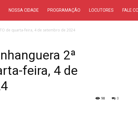
S
NOSSA CIDADE
PROGRAMAÇÃO
LOCUTORES
FALE C
-TO de quarta-feira, 4 de setembro de 2024
Anhanguera 2ª
ta-feira, 4 de
24
98
0