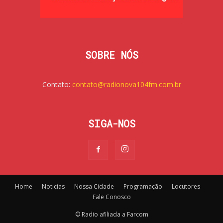
SOBRE NÓS
Contato:
contato@radionova104fm.com.br
SIGA-NOS
Home
Noticias
Nossa Cidade
Programação
Locutores
Fale Conosco
© Radio afiliada a Farcom