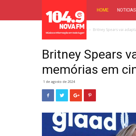
Nova
HOME
NOTICIA
FM
Início
ENTRETERIMENTO
Britney Spears vai adapt
104,9
Britney Spears va
memórias em cin
1 de agosto de 2024