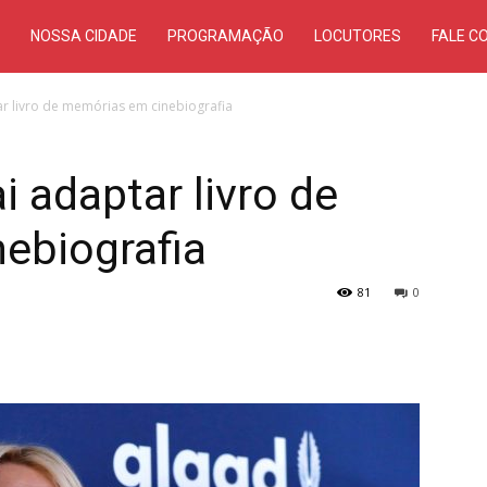
S
NOSSA CIDADE
PROGRAMAÇÃO
LOCUTORES
FALE C
ar livro de memórias em cinebiografia
i adaptar livro de
ebiografia
81
0