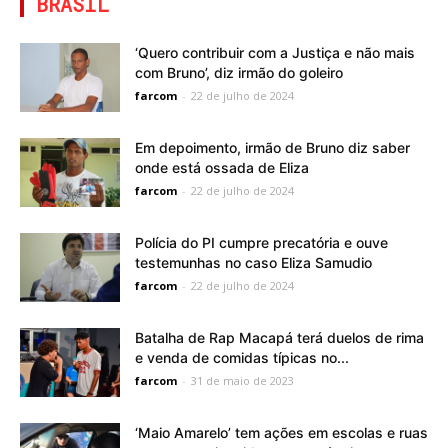
BRASIL
‘Quero contribuir com a Justiça e não mais
com Bruno’, diz irmão do goleiro
farcom
-
22 de julho de 2024
Em depoimento, irmão de Bruno diz saber
onde está ossada de Eliza
farcom
-
22 de julho de 2024
Polícia do PI cumpre precatória e ouve
testemunhas no caso Eliza Samudio
farcom
-
22 de julho de 2024
Batalha de Rap Macapá terá duelos de rima
e venda de comidas típicas no...
farcom
-
31 de maio de 2023
‘Maio Amarelo’ tem ações em escolas e ruas