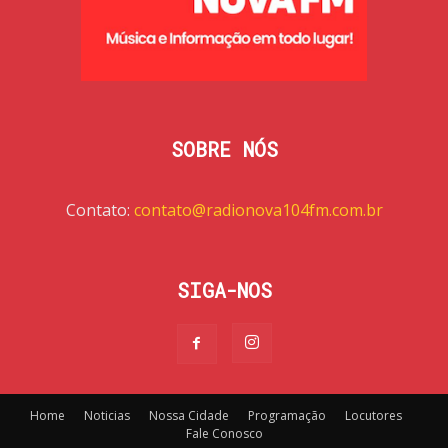
SOBRE NÓS
Contato:
contato@radionova104fm.com.br
SIGA-NOS
Home
Noticias
Nossa Cidade
Programação
Locutores
Fale Conosco